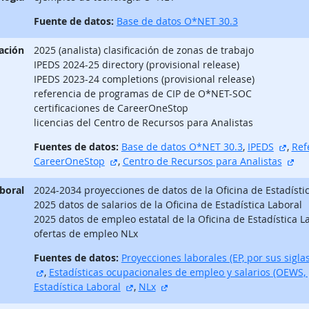
Fuente de datos:
Base de datos O*NET 30.3
ación
2025 (analista) clasificación de zonas de trabajo
IPEDS 2024-25 directory (provisional release)
IPEDS 2023-24 completions (provisional release)
referencia de programas de CIP de O*NET-SOC
certificaciones de CareerOneStop
licencias del Centro de Recursos para Analistas
sitio
Fuentes de datos:
Base de datos O*NET 30.3
,
IPEDS
,
Ref
sitio externo
sit
CareerOneStop
,
Centro de Recursos para Analistas
aboral
2024-2034 proyecciones de datos de la Oficina de Estadísti
2025 datos de salarios de la Oficina de Estadística Laboral
2025 datos de empleo estatal de la Oficina de Estadística L
ofertas de empleo NLx
Fuentes de datos:
Proyecciones laborales (EP, por sus siglas
sitio externo
,
Estadísticas ocupacionales de empleo y salarios (OEWS, p
sitio externo
sitio externo
Estadística Laboral
,
NLx