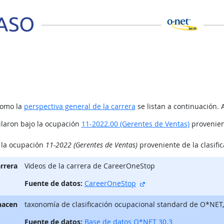
como la
perspectiva general de la carrera
se listan a continuación. 
ilaron bajo la ocupación
11-2022.00 (Gerentes de Ventas)
provenient
o la ocupación
11-2022 (Gerentes de Ventas)
proveniente de la clasifi
arrera
Vίdeos de la carrera de CareerOneStop
sitio externo
Fuente de datos:
CareerOneStop
hacen
taxonomía de clasificación ocupacional standard de O*NET
Fuente de datos:
Base de datos O*NET 30.3