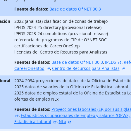
Fuente de datos:
Base de datos O*NET 30.3
ación
2022 (analista) clasificación de zonas de trabajo
IPEDS 2024-25 directory (provisional release)
IPEDS 2023-24 completions (provisional release)
referencia de programas de CIP de O*NET-SOC
certificaciones de CareerOneStop
licencias del Centro de Recursos para Analistas
sitio
Fuentes de datos:
Base de datos O*NET 30.3
,
IPEDS
,
Ref
sitio externo
sit
CareerOneStop
,
Centro de Recursos para Analistas
aboral
2024-2034 proyecciones de datos de la Oficina de Estadísti
2025 datos de salarios de la Oficina de Estadística Laboral
2025 datos de empleo estatal de la Oficina de Estadística L
ofertas de empleo NLx
Fuentes de datos:
Proyecciones laborales (EP, por sus siglas
sitio externo
,
Estadísticas ocupacionales de empleo y salarios (OEWS, p
sitio externo
sitio externo
Estadística Laboral
,
NLx