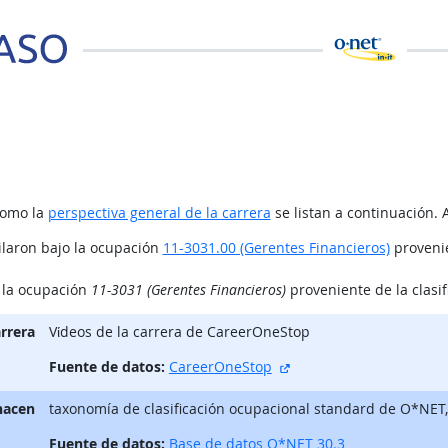
como la
perspectiva general de la carrera
se listan a continuación. 
ilaron bajo la ocupación
11-3031.00 (Gerentes Financieros)
provenie
o la ocupación
11-3031 (Gerentes Financieros)
proveniente de la clasi
arrera
Vίdeos de la carrera de CareerOneStop
sitio externo
Fuente de datos:
CareerOneStop
hacen
taxonomía de clasificación ocupacional standard de O*NET
Fuente de datos:
Base de datos O*NET 30.3