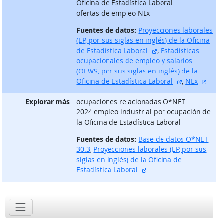
Oficina de Estadística Laboral
ofertas de empleo NLx
Fuentes de datos:
Proyecciones laborales
(EP, por sus siglas en inglés) de la Oficina
sitio externo
de Estadística Laboral
,
Estadísticas
ocupacionales de empleo y salarios
(OEWS, por sus siglas en inglés) de la
sitio exter
sit
Oficina de Estadística Laboral
,
NLx
Explorar más
ocupaciones relacionadas O*NET
2024 empleo industrial por ocupación de
la Oficina de Estadística Laboral
Fuentes de datos:
Base de datos O*NET
30.3
,
Proyecciones laborales (EP, por sus
siglas en inglés) de la Oficina de
sitio externo
Estadística Laboral