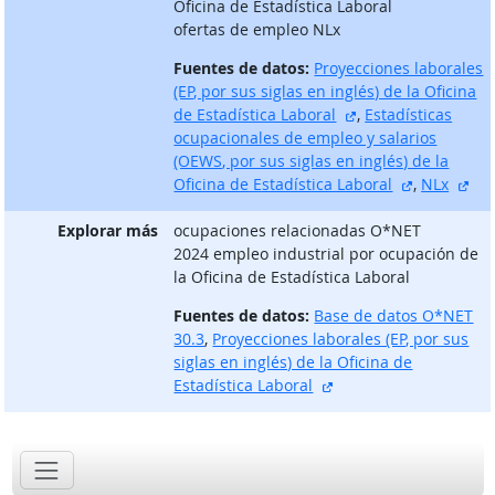
Oficina de Estadística Laboral
ofertas de empleo NLx
Fuentes de datos:
Proyecciones laborales
(EP, por sus siglas en inglés) de la Oficina
sitio externo
de Estadística Laboral
,
Estadísticas
ocupacionales de empleo y salarios
(OEWS, por sus siglas en inglés) de la
sitio exter
sit
Oficina de Estadística Laboral
,
NLx
Explorar más
ocupaciones relacionadas O*NET
2024 empleo industrial por ocupación de
la Oficina de Estadística Laboral
Fuentes de datos:
Base de datos O*NET
30.3
,
Proyecciones laborales (EP, por sus
siglas en inglés) de la Oficina de
sitio externo
Estadística Laboral