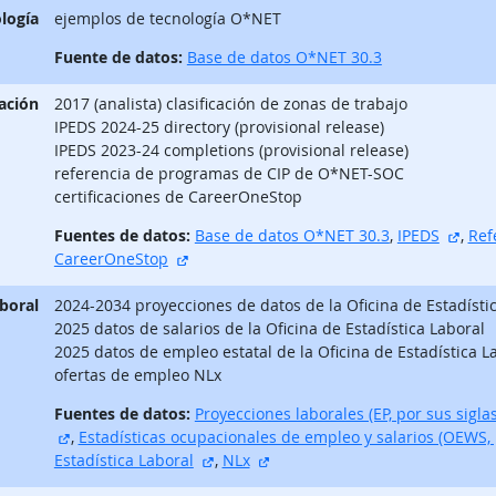
logía
ejemplos de tecnología O*NET
Fuente de datos:
Base de datos O*NET 30.3
ación
2017 (analista) clasificación de zonas de trabajo
IPEDS 2024-25 directory (provisional release)
IPEDS 2023-24 completions (provisional release)
referencia de programas de CIP de O*NET-SOC
certificaciones de CareerOneStop
sitio
Fuentes de datos:
Base de datos O*NET 30.3
,
IPEDS
,
Ref
sitio externo
CareerOneStop
aboral
2024-2034 proyecciones de datos de la Oficina de Estadísti
2025 datos de salarios de la Oficina de Estadística Laboral
2025 datos de empleo estatal de la Oficina de Estadística L
ofertas de empleo NLx
Fuentes de datos:
Proyecciones laborales (EP, por sus siglas
sitio externo
,
Estadísticas ocupacionales de empleo y salarios (OEWS, p
sitio externo
sitio externo
Estadística Laboral
,
NLx