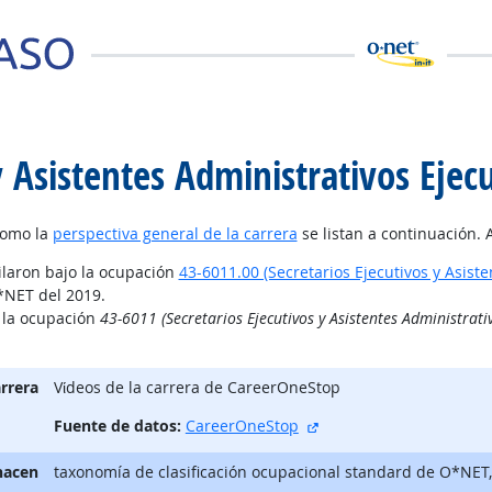
y Asistentes Administrativos Ejec
como la
perspectiva general de la carrera
se listan a continuación. 
ilaron bajo la ocupación
43-6011.00 (Secretarios Ejecutivos y Asiste
*NET del 2019.
o la ocupación
43-6011 (Secretarios Ejecutivos y Asistentes Administrativ
arrera
Vίdeos de la carrera de CareerOneStop
sitio externo
Fuente de datos:
CareerOneStop
hacen
taxonomía de clasificación ocupacional standard de O*NET