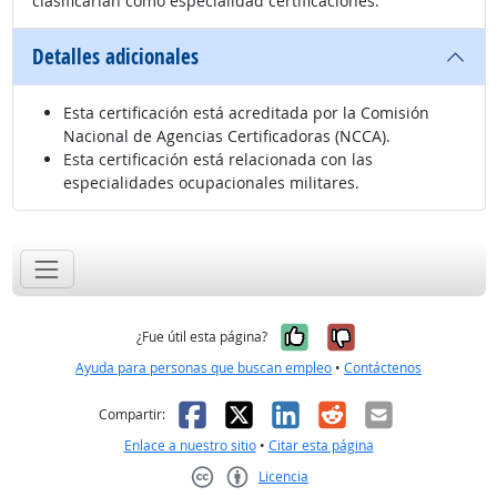
clasificarían como especialidad certificaciones.
Detalles adicionales
Esta certificación está acreditada por la Comisión
Nacional de Agencias Certificadoras (NCCA).
Esta certificación está relacionada con las
especialidades ocupacionales militares.
Sí, fue útil
No, no fue út
¿Fue útil esta página?
Ayuda para personas que buscan empleo
•
Contáctenos
Facebook
X
LinkedIn
Reddit
Correo el
Compartir:
Enlace a nuestro sitio
•
Citar esta página
Licencia
Creative Commons CC-BY