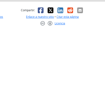
l
 fue útil
Facebook
X
LinkedIn
Reddit
Correo el
Compartir:
nos
Enlace a nuestro sitio
•
Citar esta página
Licencia
Creative Commons CC-BY