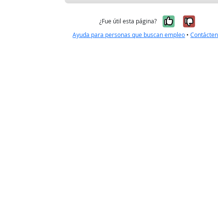
Sí, fue úti
No, no
¿Fue útil esta página?
Ayuda para personas que buscan empleo
•
Contácte