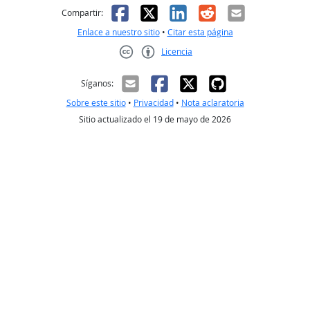
Facebook
X
LinkedIn
Reddit
Correo el
Compartir:
Enlace a nuestro sitio
•
Citar esta página
Licencia
Creative Commons CC-BY
Síganos:
Sobre este sitio
•
Privacidad
•
Nota aclaratoria
Sitio actualizado el 19 de mayo de 2026