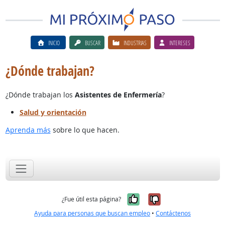
INICIO
BUSCAR
INDUSTRIAS
INTERESES
¿Dónde trabajan?
¿Dónde trabajan los
Asistentes de Enfermería
?
Salud y orientación
Aprenda más
sobre lo que hacen.
Sí, fue útil
No, no fue út
¿Fue útil esta página?
Ayuda para personas que buscan empleo
•
Contáctenos