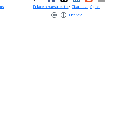
nos
Enlace a nuestro sitio
•
Citar esta página
Licencia
Creative Commons CC-BY