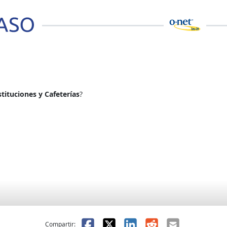
tituciones y Cafeterías
?
l
 fue útil
Facebook
X
LinkedIn
Reddit
Correo el
Compartir: