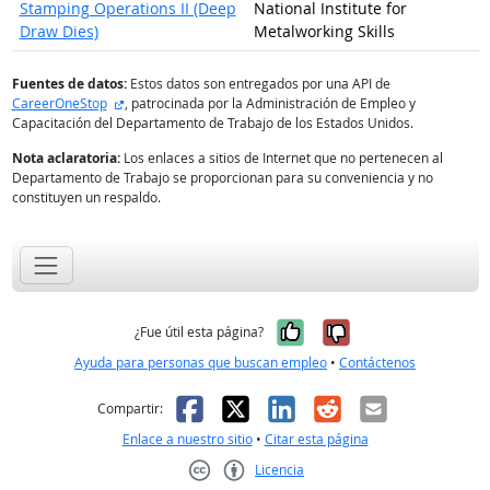
Stamping Operations II (Deep
National Institute for
Draw Dies)
Metalworking Skills
Fuentes de datos:
Estos datos son entregados por una API de
sitio externo
CareerOneStop
, patrocinada por la Administración de Empleo y
Capacitación del Departamento de Trabajo de los Estados Unidos.
Nota aclaratoria:
Los enlaces a sitios de Internet que no pertenecen al
Departamento de Trabajo se proporcionan para su conveniencia y no
constituyen un respaldo.
Sí, fue útil
No, no fue út
¿Fue útil esta página?
Ayuda para personas que buscan empleo
•
Contáctenos
Facebook
X
LinkedIn
Reddit
Correo el
Compartir:
Enlace a nuestro sitio
•
Citar esta página
Licencia
Creative Commons CC-BY