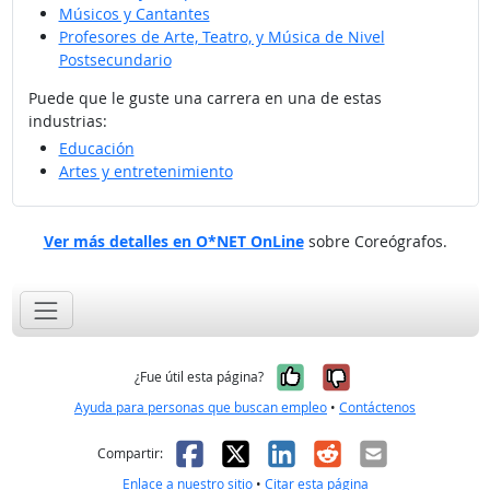
Músicos y Cantantes
Profesores de Arte, Teatro, y Música de Nivel
Postsecundario
Puede que le guste una carrera en una de estas
industrias:
Educación
Artes y entretenimiento
Ver más detalles en O*NET OnLine
sobre Coreógrafos.
Sí, fue útil
No, no fue út
¿Fue útil esta página?
Ayuda para personas que buscan empleo
•
Contáctenos
Facebook
X
LinkedIn
Reddit
Correo el
Compartir:
Enlace a nuestro sitio
•
Citar esta página