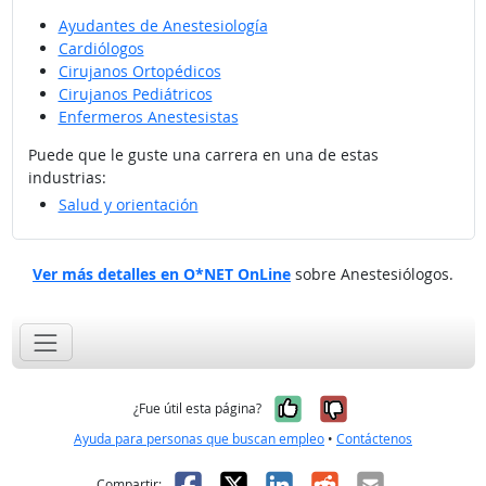
Ayudantes de Anestesiología
Cardiólogos
Cirujanos Ortopédicos
Cirujanos Pediátricos
Enfermeros Anestesistas
Puede que le guste una carrera en una de estas
industrias:
Salud y orientación
Ver más detalles en O*NET OnLine
sobre Anestesiólogos.
Sí, fue útil
No, no fue út
¿Fue útil esta página?
Ayuda para personas que buscan empleo
•
Contáctenos
Facebook
X
LinkedIn
Reddit
Correo el
Compartir: