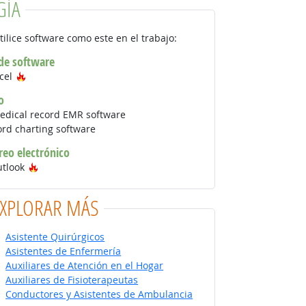
GÍA
tilice software como este en el trabajo:
 de software
Tecnología de moda
xcel
o
medical record EMR software
ord charting software
reo electrónico
Tecnología de moda
utlook
EXPLORAR MÁS
Asistente Quirúrgicos
Asistentes de Enfermería
Auxiliares de Atención en el Hogar
Auxiliares de Fisioterapeutas
Conductores y Asistentes de Ambulancia