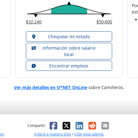
Pu
est
$32,240
$50,600
Chequear mi estado
Información sobre salario
local
Encontrar empleos
Ver más detalles en O*NET OnLine
sobre Camilleros.
l
 fue útil
Facebook
X
LinkedIn
Reddit
Correo el
Compartir:
nos
Enlace a nuestro sitio
•
Citar esta página