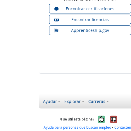
Encontrar certificacíones
Encontrar licencias
Apprenticeship.gov
Ayudar
Explorar
Carreras
Sí, fue úti
No, no
¿Fue útil esta página?
Ayuda para personas que buscan empleo
•
Contácte