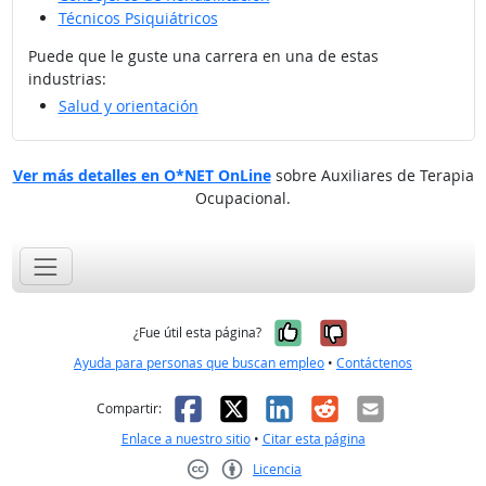
Técnicos Psiquiátricos
Puede que le guste una carrera en una de estas
industrias:
Salud y orientación
Ver más detalles en O*NET OnLine
sobre Auxiliares de Terapia
Ocupacional.
Sí, fue útil
No, no fue út
¿Fue útil esta página?
Ayuda para personas que buscan empleo
•
Contáctenos
Facebook
X
LinkedIn
Reddit
Correo el
Compartir:
Enlace a nuestro sitio
•
Citar esta página
Licencia
Creative Commons CC-BY