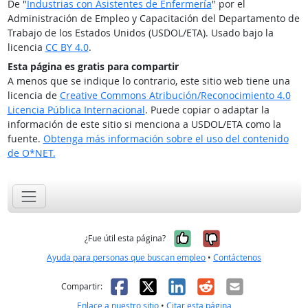
De "
Industrias con Asistentes de Enfermería
" por el
Administración de Empleo y Capacitación del Departamento de
Trabajo de los Estados Unidos (USDOL/ETA). Usado bajo la
licencia
CC BY 4.0
.
Esta página es gratis para compartir
A menos que se indique lo contrario, este sitio web tiene una
licencia de
Creative Commons Atribución/Reconocimiento 4.0
Licencia Pública Internacional
. Puede copiar o adaptar la
información de este sitio si menciona a USDOL/ETA como la
fuente.
Obtenga más información sobre el uso del contenido
de O*NET.
Sí, fue útil
No, no fue út
¿Fue útil esta página?
Ayuda para personas que buscan empleo
•
Contáctenos
Facebook
X
LinkedIn
Reddit
Correo el
Compartir:
Enlace a nuestro sitio
•
Citar esta página