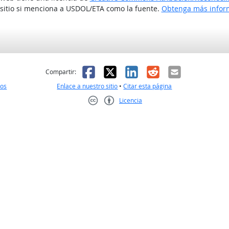
 sitio si menciona a USDOL/ETA como la fuente.
Obtenga más inform
l
 fue útil
Facebook
X
LinkedIn
Reddit
Correo el
Compartir:
nos
Enlace a nuestro sitio
•
Citar esta página
Licencia
Creative Commons CC-BY