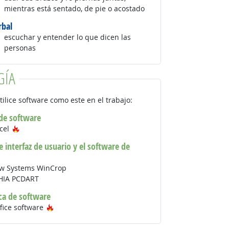
mientras está sentado, de pie o acostado
rbal
escuchar y entender lo que dicen las
personas
GÍA
tilice software como este en el trabajo:
 de software
Tecnología de moda
xcel
 interfaz de usuario y el software de
ew Systems WinCrop
DHIA PCDART
ica de software
Tecnología de moda
fice software