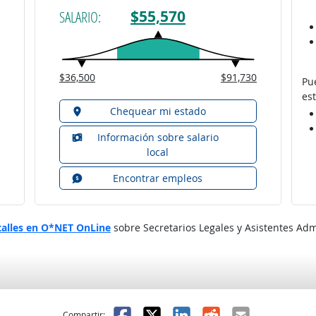
$55,570
SALARIO:
$36,500
$91,730
Pu
est
Chequear mi estado
Información sobre salario
local
Encontrar empleos
talles en O*NET OnLine
sobre Secretarios Legales y Asistentes Admi
l
 fue útil
Facebook
X
LinkedIn
Reddit
Correo el
Compartir: