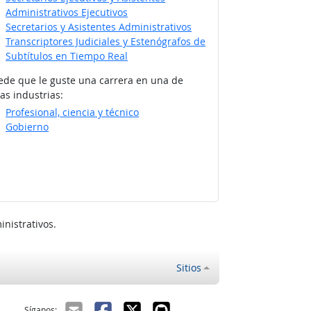
Administrativos Ejecutivos
Secretarios y Asistentes Administrativos
Transcriptores Judiciales y Estenógrafos de
Subtítulos en Tiempo Real
ede que le guste una carrera en una de
as industrias:
Profesional, ciencia y técnico
Gobierno
nistrativos.
Sitios
ectrónico
Síganos: