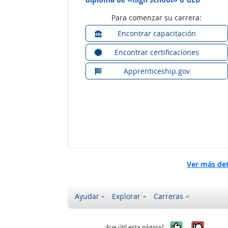
Para comenzar su carrera:
Encontrar capacitación
Encontrar certificacíones
Apprenticeship.gov
Ver más de
Ayudar
Explorar
Carreras
Sí, fue úti
No, no
¿Fue útil esta página?