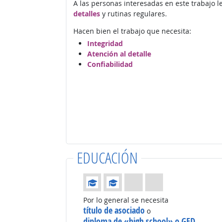
A las personas interesadas en este trabajo 
detalles
y rutinas regulares.
Hacen bien el trabajo que necesita:
Integridad
Atención al detalle
Confiabilidad
EDUCACIÓN
Educación: (Calificación 2 de 4)
Por lo general se necesita
título de asociado
o
diploma de «high school» o GED