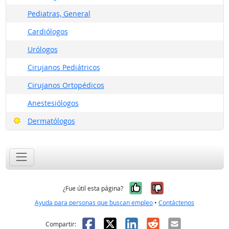
Pediatras, General
Cardiólogos
Urólogos
Cirujanos Pediátricos
Cirujanos Ortopédicos
Anestesiólogos
Buenas perspectivas
Dermatólogos
Sí, fue útil
No, no fue út
¿Fue útil esta página?
Ayuda para personas que buscan empleo
•
Contáctenos
Facebook
X
LinkedIn
Reddit
Correo el
Compartir: