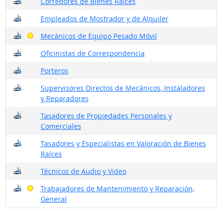
¿Dónde trabajan?
Corredores de Bienes Raíces
¿Dónde trabajan?
Empleados de Mostrador y de Alquiler
¿Dónde trabajan?
Buenas perspectivas
Mecánicos de Equipo Pesado Móvil
¿Dónde trabajan?
Oficinistas de Correspondencia
¿Dónde trabajan?
Porteros
¿Dónde trabajan?
Supervisores Directos de Mecánicos, Instaladores
y Reparadores
¿Dónde trabajan?
Tasadores de Propiedades Personales y
Comerciales
¿Dónde trabajan?
Tasadores y Especialistas en Valoración de Bienes
Raíces
¿Dónde trabajan?
Técnicos de Audio y Video
¿Dónde trabajan?
Buenas perspectivas
Trabajadores de Mantenimiento y Reparación,
General