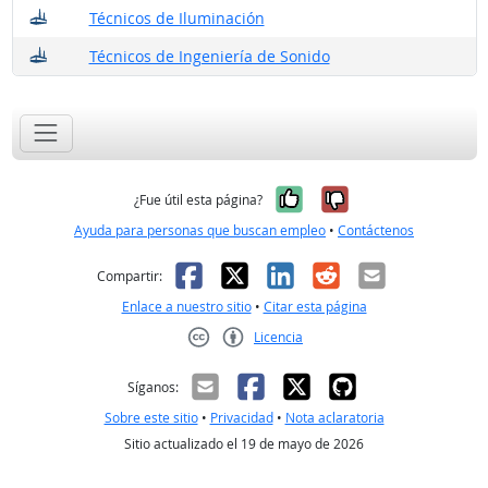
¿Dónde trabajan?
Técnicos de Iluminación
¿Dónde trabajan?
Técnicos de Ingeniería de Sonido
Sí, fue útil
No, no fue út
¿Fue útil esta página?
Ayuda para personas que buscan empleo
•
Contáctenos
Facebook
X
LinkedIn
Reddit
Correo el
Compartir:
Enlace a nuestro sitio
•
Citar esta página
Licencia
Creative Commons CC-BY
Síganos:
Sobre este sitio
•
Privacidad
•
Nota aclaratoria
Sitio actualizado el 19 de mayo de 2026