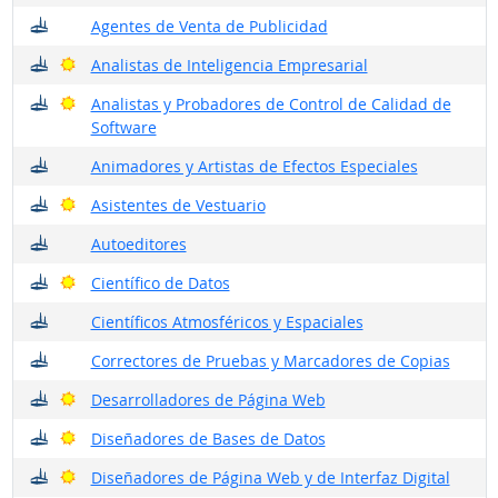
¿Dónde trabajan?
Agentes de Venta de Publicidad
¿Dónde trabajan?
Buenas perspectivas
Analistas de Inteligencia Empresarial
¿Dónde trabajan?
Buenas perspectivas
Analistas y Probadores de Control de Calidad de
Software
¿Dónde trabajan?
Animadores y Artistas de Efectos Especiales
¿Dónde trabajan?
Buenas perspectivas
Asistentes de Vestuario
¿Dónde trabajan?
Autoeditores
¿Dónde trabajan?
Buenas perspectivas
Científico de Datos
¿Dónde trabajan?
Científicos Atmosféricos y Espaciales
¿Dónde trabajan?
Correctores de Pruebas y Marcadores de Copias
¿Dónde trabajan?
Buenas perspectivas
Desarrolladores de Página Web
¿Dónde trabajan?
Buenas perspectivas
Diseñadores de Bases de Datos
¿Dónde trabajan?
Buenas perspectivas
Diseñadores de Página Web y de Interfaz Digital