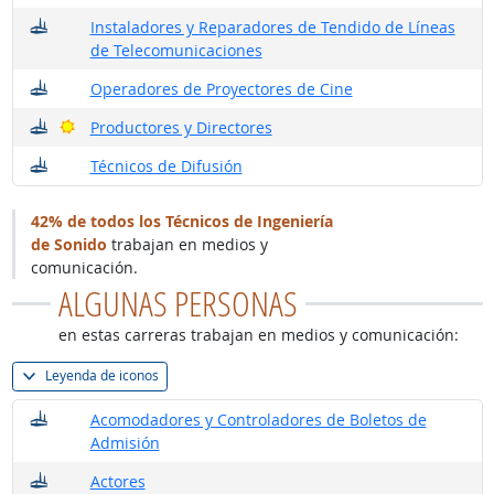
¿Dónde trabajan?
Instaladores y Reparadores de Tendido de Líneas
de Telecomunicaciones
¿Dónde trabajan?
Operadores de Proyectores de Cine
¿Dónde trabajan?
Buenas perspectivas
Productores y Directores
¿Dónde trabajan?
Técnicos de Difusión
42% de todos los Técnicos de Ingeniería
de Sonido
trabajan en medios y
comunicación.
ALGUNAS PERSONAS
en estas carreras trabajan en medios y comunicación:
Leyenda de iconos
¿Dónde trabajan?
Acomodadores y Controladores de Boletos de
Admisión
¿Dónde trabajan?
Actores