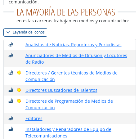
comunicación.
LA MAYORÍA DE LAS PERSONAS
en estas carreras trabajan en medios y comunicación:
Leyenda de iconos
¿Dónde trabajan?
Analistas de Noticias, Reporteros y Periodistas
¿Dónde trabajan?
Anunciadores de Medios de Difusión y Locutores
de Radio
¿Dónde trabajan?
Buenas perspectivas
Directores / Gerentes técnicos de Medios de
Comunicación
¿Dónde trabajan?
Buenas perspectivas
Directores Buscadores de Talentos
¿Dónde trabajan?
Buenas perspectivas
Directores de Programación de Medios de
Comunicación
¿Dónde trabajan?
Editores
¿Dónde trabajan?
Instaladores y Reparadores de Equipo de
Telecomunicaciones