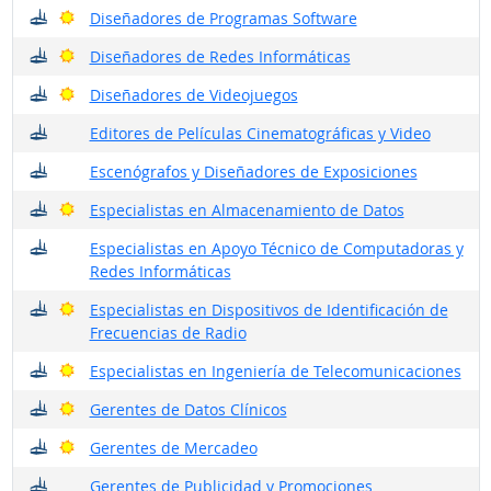
¿Dónde trabajan?
Buenas perspectivas
Diseñadores de Programas Software
¿Dónde trabajan?
Buenas perspectivas
Diseñadores de Redes Informáticas
¿Dónde trabajan?
Buenas perspectivas
Diseñadores de Videojuegos
¿Dónde trabajan?
Editores de Películas Cinematográficas y Video
¿Dónde trabajan?
Escenógrafos y Diseñadores de Exposiciones
¿Dónde trabajan?
Buenas perspectivas
Especialistas en Almacenamiento de Datos
¿Dónde trabajan?
Especialistas en Apoyo Técnico de Computadoras y
Redes Informáticas
¿Dónde trabajan?
Buenas perspectivas
Especialistas en Dispositivos de Identificación de
Frecuencias de Radio
¿Dónde trabajan?
Buenas perspectivas
Especialistas en Ingeniería de Telecomunicaciones
¿Dónde trabajan?
Buenas perspectivas
Gerentes de Datos Clínicos
¿Dónde trabajan?
Buenas perspectivas
Gerentes de Mercadeo
¿Dónde trabajan?
Gerentes de Publicidad y Promociones