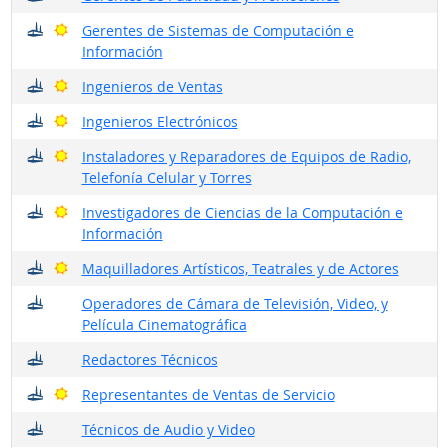
¿Dónde trabajan?
Buenas perspectivas
Gerentes de Sistemas de Computación e
Información
¿Dónde trabajan?
Buenas perspectivas
Ingenieros de Ventas
¿Dónde trabajan?
Buenas perspectivas
Ingenieros Electrónicos
¿Dónde trabajan?
Buenas perspectivas
Instaladores y Reparadores de Equipos de Radio,
Telefonía Celular y Torres
¿Dónde trabajan?
Buenas perspectivas
Investigadores de Ciencias de la Computación e
Información
¿Dónde trabajan?
Buenas perspectivas
Maquilladores Artísticos, Teatrales y de Actores
¿Dónde trabajan?
Operadores de Cámara de Televisión, Video, y
Película Cinematográfica
¿Dónde trabajan?
Redactores Técnicos
¿Dónde trabajan?
Buenas perspectivas
Representantes de Ventas de Servicio
¿Dónde trabajan?
Técnicos de Audio y Video